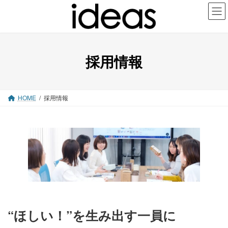
コ
ナ
ン
ビ
テ
ゲ
ン
ー
ツ
シ
採用情報
へ
ョ
ス
ン
キ
に
ッ
移
HOME
採用情報
プ
動
“ほしい！”を生み出す一員に